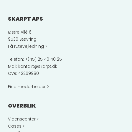
SKARPT APS
Østre Allé 6
9530 Støvring
Få rutevejledning >
Telefon:
+(45) 25 40 40 25
Mail:
kontakt@skarpt.dk
CVR: 42269980
Find medarbejder >
OVERBLIK
Videnscenter >
Cases >