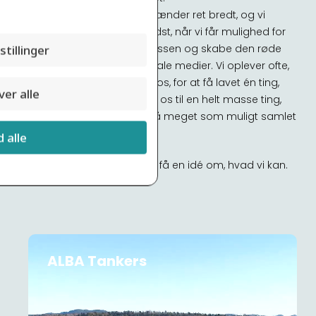
Vores kompetencefelt spænder ret bredt, og vi
synes selv at vi er allerbedst, når vi får mulighed for
stillinger
at være med i hele processen og skabe den røde
tråd i alt fra trykte- til digitale medier. Vi oplever ofte,
at nye kunder kommer til os, for at få lavet én ting,
er alle
men ender med at bruge os til en helt masse ting,
fordi det er rart at have så meget som muligt samlet
hos én leverandør.
d alle
Dyk ned i vores cases, og få en idé om, hvad vi kan.
ALBA Tankers