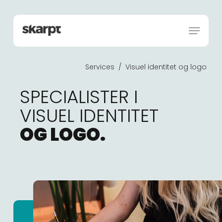
Skip
Menu
to
Menu
main
content
Services /
Visuel identitet og logo
SPECIALISTER I
VISUEL IDENTITET
OG LOGO.