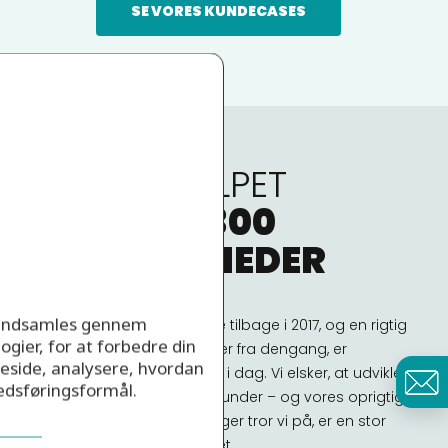
SE VORES KUNDECASES
VI HAR HJULPET
MERE END
300
VIRKSOMHEDER
r indsamles gennem
Skarpt har sin begyndelse tilbage i 2017, og en rigtig
ogier, for at forbedre din
stor del af de første kunder fra dengang, er
eside, analysere, hvordan
stadigvæk kunder hos os i dag. Vi elsker, at udvikle
kedsføringsformål.
os sammen med vores kunder – og vores oprigtige
interesse i deres forretninger tror vi på, er en stor
grund til den store loyalitet.