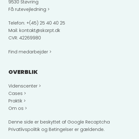
9530 Støvring
Få rutevejledning >
Telefon:
+(45) 25 40 40 25
Mail:
kontakt@skarpt.dk
CVR: 42269980
Find medarbejder >
OVERBLIK
Videnscenter >
Cases >
Praktik >
Om os >
Denne side er beskyttet af Google Recaptcha
Privatlivspolitik
og
Betingelser
er gældende.