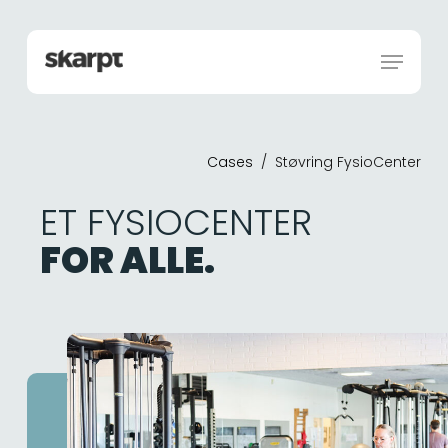
Skip
Menu
to
Menu
main
content
Cases
/
Støvring FysioCenter
ET FYSIOCENTER
FOR ALLE.