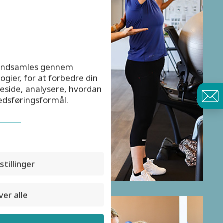
r indsamles gennem
ogier, for at forbedre din
eside, analysere, hvordan
kedsføringsformål.
stillinger
er alle