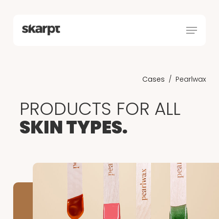
Skip
Menu
to
Menu
main
content
Cases
/
Pearlwax
PRODUCTS FOR ALL
SKIN TYPES.