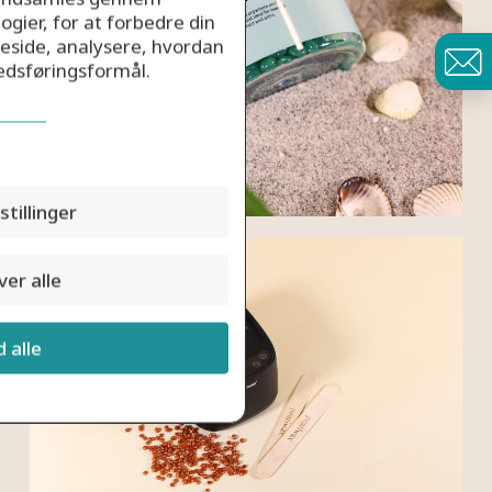
ogier, for at forbedre din
eside, analysere, hvordan
kedsføringsformål.
stillinger
er alle
d alle