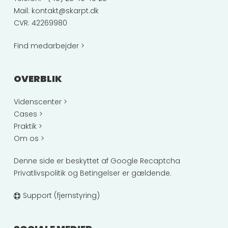
Mail:
kontakt@skarpt.dk
CVR: 42269980
Find medarbejder >
OVERBLIK
Videnscenter >
Cases >
Praktik >
Om os >
Denne side er beskyttet af Google Recaptcha
Privatlivspolitik
og
Betingelser
er gældende.
Support (fjernstyring)