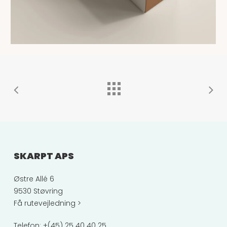
SKARPT APS
Østre Allé 6
9530 Støvring
Få rutevejledning >
Telefon:
+(45) 25 40 40 25