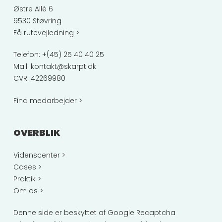
Østre Allé 6
9530 Støvring
Få rutevejledning >
Telefon:
+(45) 25 40 40 25
Mail:
kontakt@skarpt.dk
CVR: 42269980
Find medarbejder >
OVERBLIK
Videnscenter >
Cases >
Praktik >
Om os >
Denne side er beskyttet af Google Recaptcha