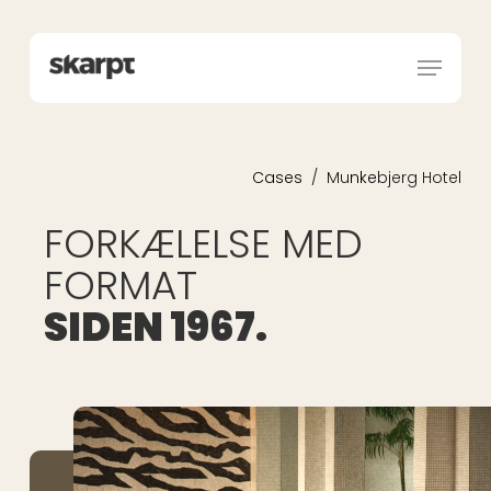
Skip
Menu
to
Menu
main
content
Cases
/
Mu
nke
bjerg Hotel
FORKÆLELSE MED
FORMAT
SIDEN 1967.