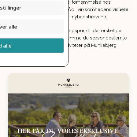
genkendelig og professionel fornemmelse hos
stillinger
modtagerne, er den røde tråd i virksomhedens visuelle
udtryk er blevet indarbejdet i nyhedsbrevene.
er alle
Nyhedsbrevene tager udgangspunkt i de forskellige
sæsoner og er med til at fremme de sæsonbestemte
d alle
tilbud, begivenheder og aktiviteter på Munkebjerg
Hotel.