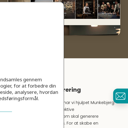
E-MAIL MARKETING
r indsamles gennem
ogier, for at forbedre din
Fokus på leadgenerering
eside, analysere, hvordan
kedsføringsformål.
Gennem e-mail marketing har vi hjulpet Munkebjerg
Hotel med at muliggøre effektive
nyhedsbrevskampagner, som skal generere
potientielle kunder og leads. For at skabe en